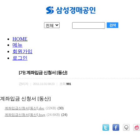
물건검색
타경
HOME
메뉴
회원가입
로그인
[가] 계좌입금 신청서 [동산]
관리자
조회
|
2011.11.01 09:23
|
991
계좌입금 신청서 [동산]
계좌입급신청서[동산].doc
(22KB)
(30)
계좌입급신청서[동산].hwp
(24.6KB)
(24)