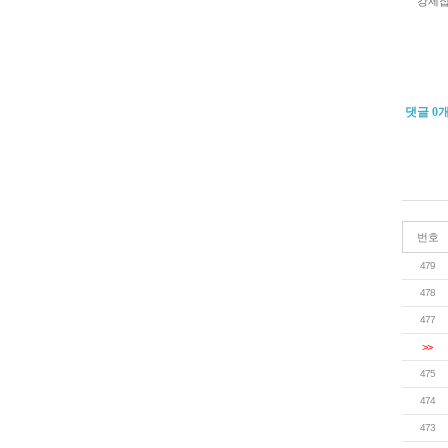
강제집
댓글
0
번호
479
478
477
>>
475
474
473