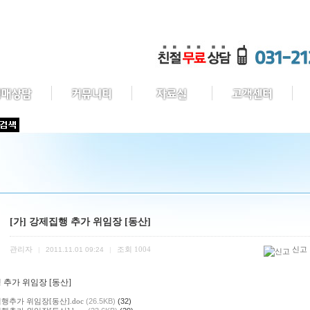
[가] 강제집행 추가 위임장 [동산]
관리자
조회
1004
신고
|
2011.11.01 09:24
|
 추가 위임장 [동산]
행추가 위임장[동산].doc
(26.5KB)
(32)