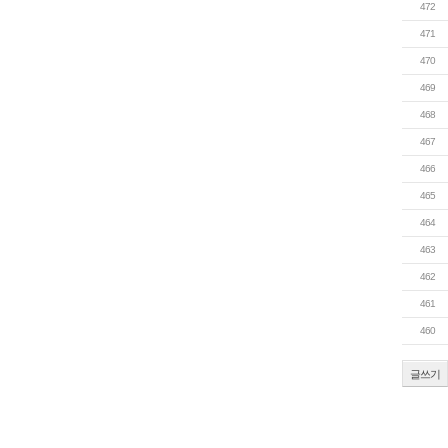
472
471
470
469
468
467
466
465
464
463
462
461
460
글쓰기