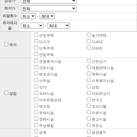
감정가
최저가
유찰횟수
~
최저매각
~
율
근린주택
농가주택
다가구
다세대
주거
단독주택
아파트
연립주택
관광휴게시설
근린상가
근린시설
대형판매시설
레포츠시설
목욕시설
사무실
사회복지시설
상가
상점
상업
숙박시설
아파트상가
아파트형공장
연구소
예식장
오피스텔
위락시설
의료시설
장례시설
종교시설
주상복합
주유소
공원
공장용지