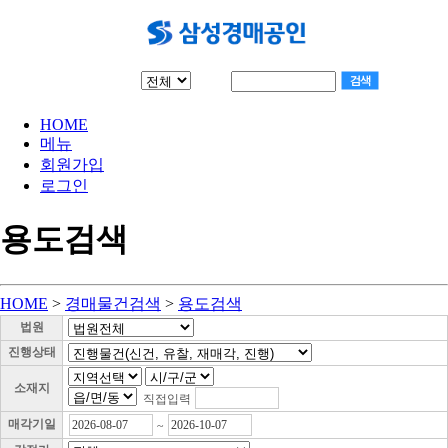
물건검색
타경
HOME
메뉴
회원가입
로그인
용도검색
HOME
>
경매물건검색
>
용도검색
법원
진행상태
소재지
직접입력
매각기일
~