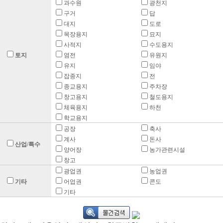
과수원
광천지
구거
답
대지
도로
목장용지
묘지
사적지
수도용지
토지
염전
유원지
유지
임야
잡종지
전
종교용지
주차장
창고용지
철도용지
체육용지
하천
학교용지
공장
축사
계사
돈사
산업/특수
양어장
농가관련시설
창고
광업권
농업권
기타
어업권
콘도
기타